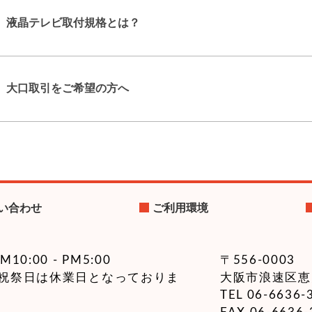
2/01
液晶テレビ取付規格とは？
ーアル OCF-200シリーズ販売開始
2/01
大口取引をご希望の方へ
アル OCF-450IIIシリーズ販売開始
2/15
ワイヤレスマイクシステム【OCM-W8000】販売開始
2/07
ワイヤレスマイクシステム【OCM-W8000】2月15日販売開始決定
い合わせ
ご利用環境
1/21
ワイヤレスマイクシステム（800MHz帯）【OCM-W9000】販売開始
10:00 - PM5:00
〒556-0003
祝祭日は休業日となっておりま
8/07
大阪市浪速区恵
TEL 06-6636-
金具/アームタイプ【OCR-65T】販売開始